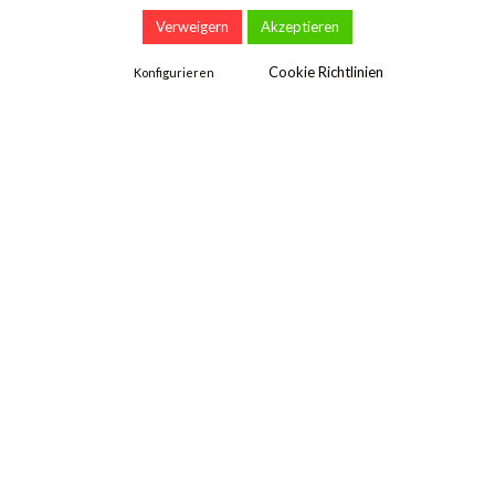
Verweigern
Akzeptieren
Cookie Richtlinien
Konfigurieren
SAMIR BOYARDAN
Footprint & Volumen Händler