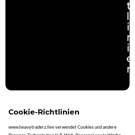
t
l
i
n
i
e
n
Cookie-Richtlinien
www.heavytraderz.live
verwendet Cookies und andere