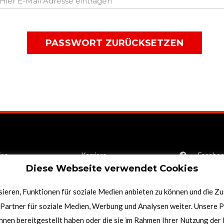
 Hier E-Mail Adresse eintragen
PASSWORT ZURÜCKSETZEN
ies
Karriere
Facebo
Diese Webseite verwendet Cookies
nschutz
Kontakt
YouTub
liche Hinweise
Impressum
Instagr
ieren, Funktionen für soziale Medien anbieten zu können und die Z
Partner für soziale Medien, Werbung und Analysen weiter. Unsere P
26 © HeavytraderZ GmbH . Alle Rechte vorbehalten. HeavytraderZ.live
hnen bereitgestellt haben oder die sie im Rahmen Ihrer Nutzung de