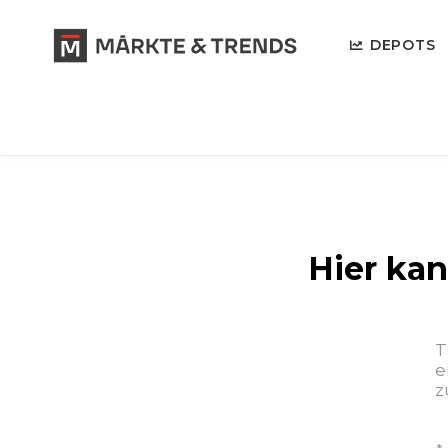
DEPOTS
Hier ka
T
e
z