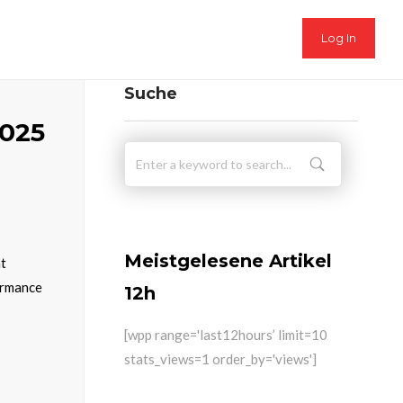
Log In
Suche
2025
Meistgelesene Artikel
ht
ormance
12h
[wpp range='last12hours’ limit=10
stats_views=1 order_by='views']