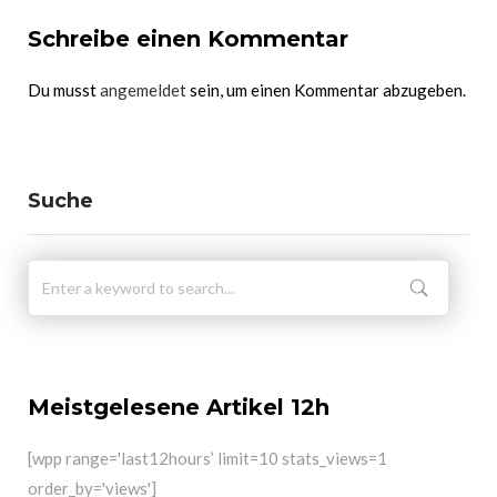
Schreibe einen Kommentar
Du musst
angemeldet
sein, um einen Kommentar abzugeben.
Suche
Meistgelesene Artikel 12h
[wpp range='last12hours’ limit=10 stats_views=1
order_by='views']