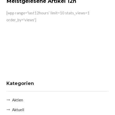
Meistgelesene Artikel 12h
[wpp range='last12hours’ limit=10 stats_views=1
order_by='views']
Kategorien
Aktien
Aktuell