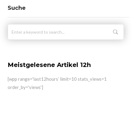
Suche
Meistgelesene Artikel 12h
[wpp range='last12hours’ limit=10 stats_views=1
order_by='views']