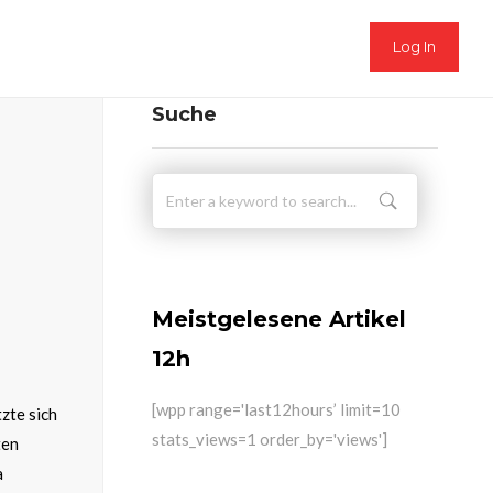
Log In
Suche
Meistgelesene Artikel
12h
[wpp range='last12hours’ limit=10
zte sich
stats_views=1 order_by='views']
ten
a