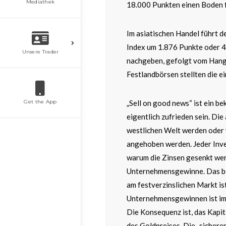
Mediathek
18.000 Punkten einen Boden f
Im asiatischen Handel führt de
Index um 1.876 Punkte oder 4
Unsere Trader
nachgeben, gefolgt vom Hang 
Festlandbörsen stellten die e
Get the App
„Sell on good news“ ist ein b
eigentlich zufrieden sein. Die
westlichen Welt werden oder 
angehoben werden. Jeder Inves
warum die Zinsen gesenkt wer
Unternehmensgewinne. Das be
am festverzinslichen Markt i
Unternehmensgewinnen ist imm
Die Konsequenz ist, das Kapit
des Goldpreises. Die „sichere