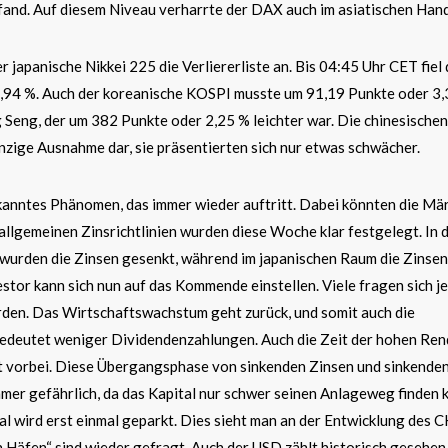
and. Auf diesem Niveau verharrte der DAX auch im asiatischen Hand
r japanische Nikkei 225 die Verliererliste an. Bis 04:45 Uhr CET fiel 
,94 %. Auch der koreanische KOSPI musste um 91,19 Punkte oder 3
Seng, der um 382 Punkte oder 2,25 % leichter war. Die chinesischen
inzige Ausnahme dar, sie präsentierten sich nur etwas schwächer.
ekanntes Phänomen, das immer wieder auftritt. Dabei könnten die Mä
 allgemeinen Zinsrichtlinien wurden diese Woche klar festgelegt. In 
wurden die Zinsen gesenkt, während im japanischen Raum die Zinsen
tor kann sich nun auf das Kommende einstellen. Viele fragen sich je
den. Das Wirtschaftswachstum geht zurück, und somit auch die
deutet weniger Dividendenzahlungen. Auch die Zeit der hohen Ren
st vorbei. Diese Übergangsphase von sinkenden Zinsen und sinkende
er gefährlich, da das Kapital nur schwer seinen Anlageweg finden 
al wird erst einmal geparkt. Dies sieht man an der Entwicklung des 
n Häfen“ sind wieder gefragt. Auch der USD zählt historisch gesehen