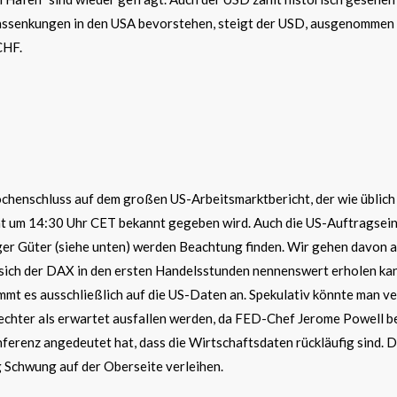
ssenkungen in den USA bevorstehen, steigt der USD, ausgenommen
CHF.
chenschluss auf dem großen US-Arbeitsmarktbericht, der wie üblich
at um 14:30 Uhr CET bekannt gegeben wird. Auch die US-Auftragse
ger Güter (siehe unten) werden Beachtung finden. Wir gehen davon a
 sich der DAX in den ersten Handelsstunden nennenswert erholen kan
mmt es ausschließlich auf die US-Daten an. Spekulativ könnte man v
echter als erwartet ausfallen werden, da FED-Chef Jerome Powell b
erenz angedeutet hat, dass die Wirtschaftsdaten rückläufig sind. D
 Schwung auf der Oberseite verleihen.