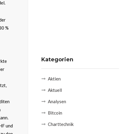
el.
der
,30 %
Kategorien
rkte
der
Aktien
tzt,
Aktuell
diten
Analysen
n
Bitcoin
kann.
Charttechnik
CHF und
 zu den