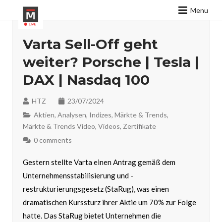
Menu
Varta Sell-Off geht
weiter? Porsche | Tesla |
DAX | Nasdaq 100
HTZ
23/07/2024
Aktien
,
Analysen
,
Indizes
,
Märkte & Trends
,
Märkte & Trends Video
,
Videos
,
Zertifikate
0 comments
Gestern stellte Varta einen Antrag gemäß dem
Unternehmensstabilisierung und -
restrukturierungsgesetz (StaRug), was einen
dramatischen Kurssturz ihrer Aktie um 70% zur Folge
hatte. Das StaRug bietet Unternehmen die