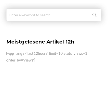
Meistgelesene Artikel 12h
[wpp range='last12hours’ limit=10 stats_views=1
order_by='views']