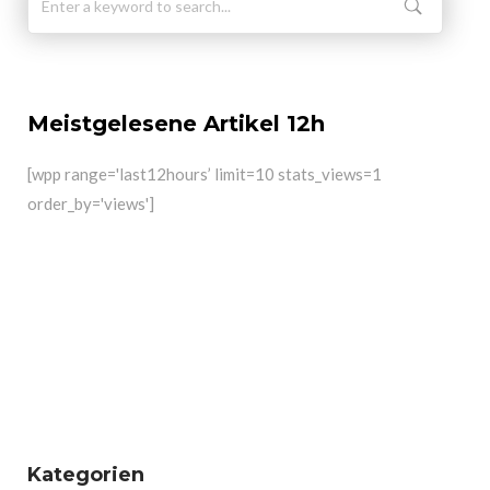
Meistgelesene Artikel 12h
[wpp range='last12hours’ limit=10 stats_views=1
order_by='views']
Kategorien