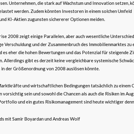
msen. Unternehmen, die stark auf Wachstum und Innovation setzen, 
elastet werden. Zudem könnten Investoren in einem solchen Umfeld
 und KI-Aktien zugunsten sichererer Optionen meiden.
rise 2008 zeigt einige Parallelen, aber auch wesentliche Unterschied
ge Verschuldung und der Zusammenbruch des Immobilienmarktes zu 
d es eher die hohen Bewertungen und das Potenzial für steigende Zi
n. Allerdings gibt es derzeit keine vergleichbare systemische Schwä
h in der Größenordnung von 2008 auslösen könnte.
Marktkräfte und wirtschaftlichen Bedingungen tatsächlich zu einem 
n vorsichtig sein und sowohl die Chancen als auch die Risiken im Au
 Portfolio und ein gutes Risikomanagement sind heute wichtiger denn 
nds mit Samir Boyardan und Andreas Wolf