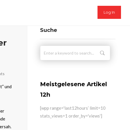
Log In
Suche
er
nts
Meistgelesene Artikel
rt“ und
12h
[wpp range='last12hours’ limit=10
der
stats_views=1 order_by='views']
nde
ersah.