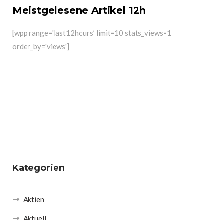
Meistgelesene Artikel 12h
[wpp range='last12hours’ limit=10 stats_views=1
order_by='views']
Kategorien
Aktien
Aktuell