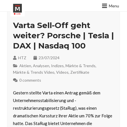
Menu
Varta Sell-Off geht
weiter? Porsche | Tesla |
DAX | Nasdaq 100
HTZ
23/07/2024
Aktien
,
Analysen
,
Indizes
,
Märkte & Trends
,
Märkte & Trends Video
,
Videos
,
Zertifikate
0 comments
Gestern stellte Varta einen Antrag gemäß dem
Unternehmensstabilisierung und -
restrukturierungsgesetz (StaRug), was einen
dramatischen Kurssturz ihrer Aktie um 70% zur Folge
hatte. Das StaRug bietet Unternehmen die