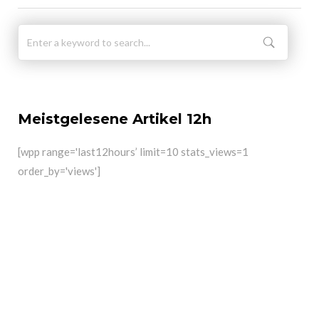
Meistgelesene Artikel 12h
[wpp range='last12hours’ limit=10 stats_views=1
order_by='views']