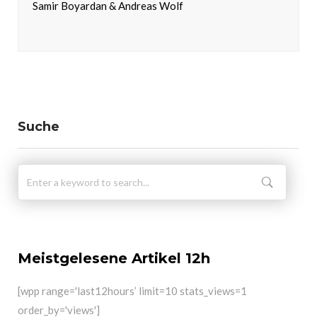
Samir Boyardan & Andreas Wolf
Suche
Meistgelesene Artikel 12h
[wpp range='last12hours’ limit=10 stats_views=1
order_by='views']