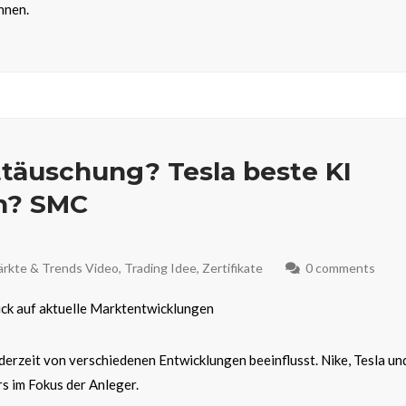
nnen.
ttäuschung? Tesla beste KI
n? SMC
rkte & Trends Video
,
Trading Idee
,
Zertifikate
0 comments
lick auf aktuelle Marktentwicklungen
derzeit von verschiedenen Entwicklungen beeinflusst. Nike, Tesla un
s im Fokus der Anleger.