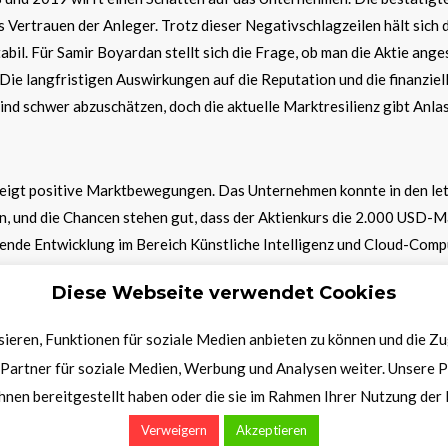
Vertrauen der Anleger. Trotz dieser Negativschlagzeilen hält sich 
bil. Für Samir Boyardan stellt sich die Frage, ob man die Aktie ange
 Die langfristigen Auswirkungen auf die Reputation und die finanziel
ind schwer abzuschätzen, doch die aktuelle Marktresilienz gibt Anlas
eigt positive Marktbewegungen. Das Unternehmen konnte in den le
n, und die Chancen stehen gut, dass der Aktienkurs die 2.000 USD-
tende Entwicklung im Bereich Künstliche Intelligenz und Cloud-Com
in die Karten. Die Nachfrage nach leistungsfähiger Hardware und
Diese Webseite verwendet Cookies
ngebrochen, was sich positiv auf die Geschäftsentwicklung auswirkt
ieren, Funktionen für soziale Medien anbieten zu können und die Z
Partner für soziale Medien, Werbung und Analysen weiter. Unsere P
hnen bereitgestellt haben oder die sie im Rahmen Ihrer Nutzung de
olf
Verweigern
Akzeptieren