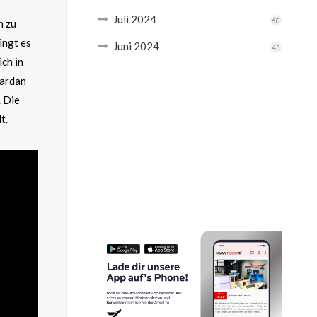
Juli 2024
68
h zu
ingt es
Juni 2024
45
ich in
yardan
. Die
t.