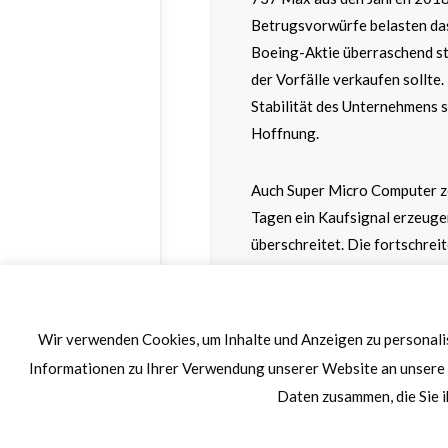
Betrugsvorwürfe belasten das 
Boeing-Aktie überraschend sta
der Vorfälle verkaufen sollte.
Stabilität des Unternehmens s
Hoffnung.
Auch Super Micro Computer z
Tagen ein Kaufsignal erzeuge
überschreitet. Die fortschrei
spielt Super Micro Computer 
innovativen Lösungen bleibt u
Wir verwenden Cookies, um Inhalte und Anzeigen zu personalis
Märkte & Trends
Informationen zu Ihrer Verwendung unserer Website an unsere 
Daten zusammen, die Sie i
Samir Boyardan & Andreas W