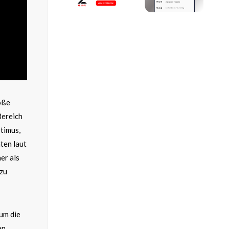
oße
Bereich
timus,
ten laut
er als
 zu
um die
en