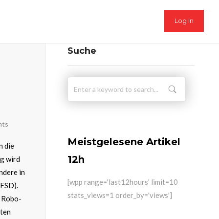
Log In
Suche
nts
Meistgelesene Artikel
n die
12h
g wird
ndere in
[wpp range='last12hours’ limit=10
(FSD).
stats_views=1 order_by='views']
s Robo-
nten