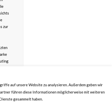
die
sichts
le
s zur
tzten
Marke
puting
.
ugriffe auf unsere Website zu analysieren. Außerdem geben wir
artner führen diese Informationen möglicherweise mit weiteren
r Dienste gesammelt haben.