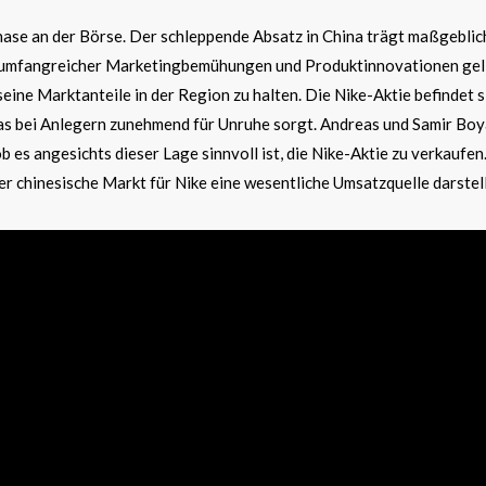
hase an der Börse. Der schleppende Absatz in China trägt maßgeblic
z umfangreicher Marketingbemühungen und Produktinnovationen gel
seine Marktanteile in der Region zu halten. Die Nike-Aktie befindet s
was bei Anlegern zunehmend für Unruhe sorgt. Andreas und Samir Bo
ob es angesichts dieser Lage sinnvoll ist, die Nike-Aktie zu verkaufen
er chinesische Markt für Nike eine wesentliche Umsatzquelle darstell