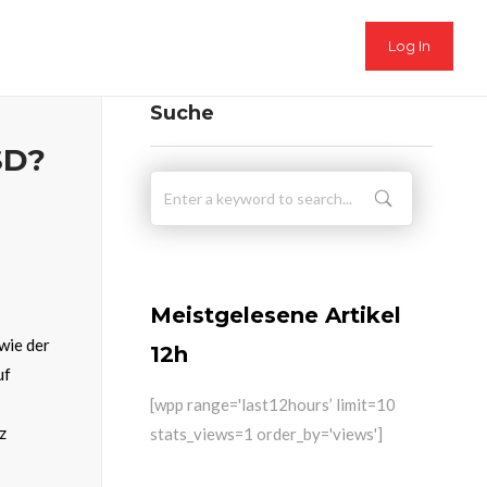
Log In
Suche
SD?
Meistgelesene Artikel
wie der
12h
uf
[wpp range='last12hours’ limit=10
z
stats_views=1 order_by='views']