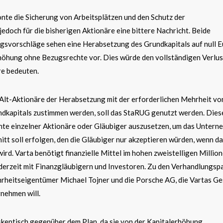
nte die Sicherung von Arbeitsplätzen und den Schutz der
jedoch für die bisherigen Aktionäre eine bittere Nachricht. Beide
gsvorschläge sehen eine Herabsetzung des Grundkapitals auf null E
höhung ohne Bezugsrechte vor. Dies würde den vollständigen Verlus
re bedeuten.
 Alt-Aktionäre der Herabsetzung mit der erforderlichen Mehrheit vo
dkapitals zustimmen werden, soll das StaRUG genutzt werden. Dies
chte einzelner Aktionäre oder Gläubiger auszusetzen, um das Untern
nitt soll erfolgen, den die Gläubiger nur akzeptieren würden, wenn d
wird. Varta benötigt finanzielle Mittel im hohen zweistelligen Millio
derzeit mit Finanzgläubigern und Investoren. Zu den Verhandlungsp
rheitseigentümer Michael Tojner und die Porsche AG, die Vartas Ge
nehmen will.
skeptisch gegenüber dem Plan, da sie von der Kapitalerhöhung