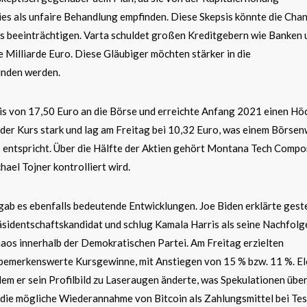
es als unfaire Behandlung empfinden. Diese Skepsis könnte die Cha
 beeinträchtigen. Varta schuldet großen Kreditgebern wie Banken 
Milliarde Euro. Diese Gläubiger möchten stärker in die
nden werden.
is von 17,50 Euro an die Börse und erreichte Anfang 2021 einen Hö
 der Kurs stark und lag am Freitag bei 10,32 Euro, was einem Börse
 entspricht. Über die Hälfte der Aktien gehört Montana Tech Compo
ael Tojner kontrolliert wird.
 gab es ebenfalls bedeutende Entwicklungen. Joe Biden erklärte gest
äsidentschaftskandidat und schlug Kamala Harris als seine Nachfolge
aos innerhalb der Demokratischen Partei. Am Freitag erzielten
bemerkenswerte Kursgewinne, mit Anstiegen von 15 % bzw. 11 %. E
em er sein Profilbild zu Laseraugen änderte, was Spekulationen übe
 die mögliche Wiederannahme von Bitcoin als Zahlungsmittel bei Tes