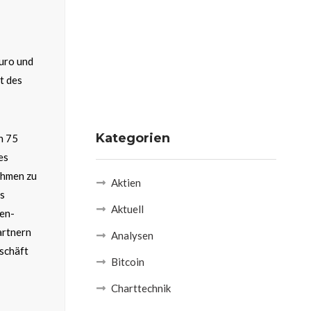
uro und
t des
Kategorien
n 75
es
ehmen zu
Aktien
as
Aktuell
nen-
artnern
Analysen
schäft
Bitcoin
Charttechnik