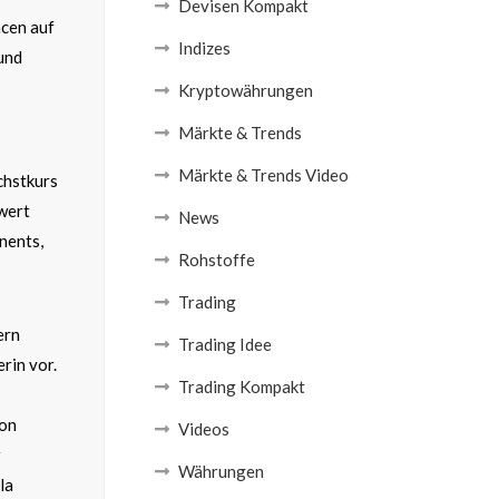
Devisen Kompakt
ncen auf
Indizes
und
Kryptowährungen
Märkte & Trends
Märkte & Trends Video
chstkurs
nwert
News
nents,
Rohstoffe
Trading
ern
Trading Idee
rin vor.
Trading Kompakt
lon
Videos
r
Währungen
la