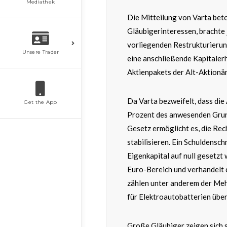
Mediathek
Die Mitteilung von Varta beto
Gläubigerinteressen, brachte 
vorliegenden Restrukturierun
Unsere Trader
eine anschließende Kapitaler
Aktienpakets der Alt-Aktionä
Da Varta bezweifelt, dass die
Get the App
Prozent des anwesenden Grun
Gesetz ermöglicht es, die Re
stabilisieren. Ein Schuldensch
Eigenkapital auf null gesetzt 
Euro-Bereich und verhandelt 
zählen unter anderem der Meh
für Elektroautobatterien über
Große Gläubiger zeigen sich 