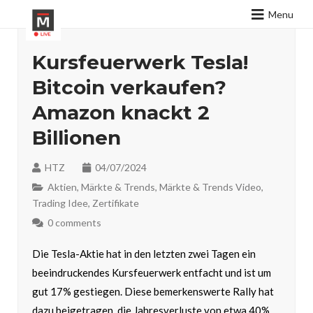
Menu
Kursfeuerwerk Tesla!
Bitcoin verkaufen?
Amazon knackt 2
Billionen
HTZ
04/07/2024
Aktien
,
Märkte & Trends
,
Märkte & Trends Video
,
Trading Idee
,
Zertifikate
0 comments
Die Tesla-Aktie hat in den letzten zwei Tagen ein
beeindruckendes Kursfeuerwerk entfacht und ist um
gut 17% gestiegen. Diese bemerkenswerte Rally hat
dazu beigetragen, die Jahresverluste von etwa 40%