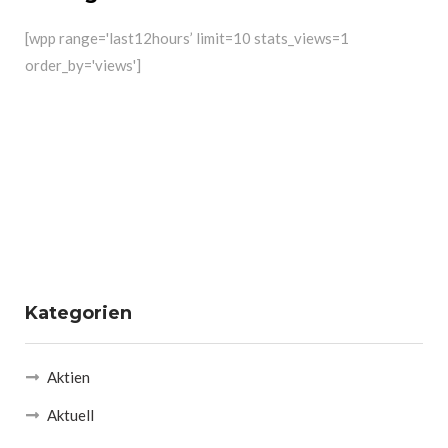
[wpp range='last12hours’ limit=10 stats_views=1
order_by='views']
Kategorien
Aktien
Aktuell