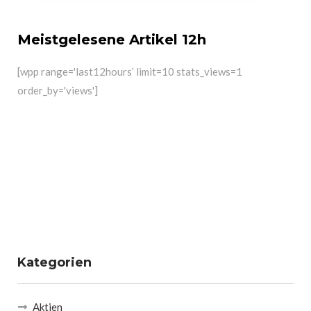
Meistgelesene Artikel 12h
[wpp range='last12hours’ limit=10 stats_views=1
order_by='views']
Kategorien
Aktien