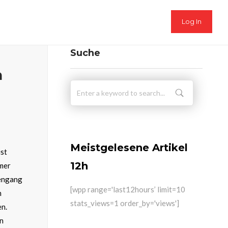
Log In
Suche
n
Meistgelesene Artikel
ust
12h
mer
sengang
[wpp range='last12hours’ limit=10
n
stats_views=1 order_by='views']
en.
in