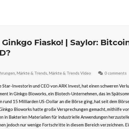
Ginkgo Fiasko! | Saylor: Bitcoi
SD?
hrungen
,
Märkte & Trends
,
Märkte & Trends Video
0 comments
 Star-Investorin und CEO von ARK Invest, hat einen schweren Verl
ment in Ginkgo Bioworks, ein Biotech-Unternehmen, das im Spätsom
 rund 15 Milliarden US-Dollar an die Börse ging, hat seit dem Bör
 Ginkgo Bioworks hatte große Versprechungen gemacht, mithilfe vo
 in Bakterien Materialien für industrielle Anwendungen herzustell
n jedoch nur wenige Fortschritte in diesem Bereich verzeichnen. E