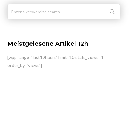
Meistgelesene Artikel 12h
[wpp range='last12hours’ limit=10 stats_views=1
order_by='views']