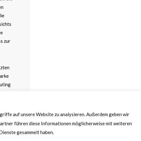
en
die
sichts
le
s zur
tzten
Marke
puting
.
ugriffe auf unsere Website zu analysieren. Außerdem geben wir
artner führen diese Informationen möglicherweise mit weiteren
r Dienste gesammelt haben.