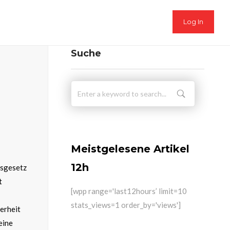
Log In
Suche
Meistgelesene Artikel
12h
gsgesetz
t
[wpp range='last12hours’ limit=10
stats_views=1 order_by='views']
erheit
eine