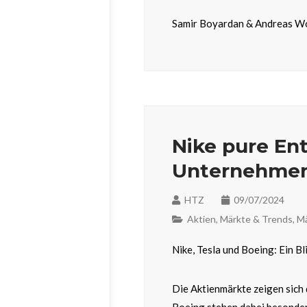
Samir Boyardan & Andreas W
Nike pure En
Unternehme
HTZ
09/07/2024
Aktien
,
Märkte & Trends
,
Mä
Nike, Tesla und Boeing: Ein B
Die Aktienmärkte zeigen sich 
Boeing stehen dabei besonder