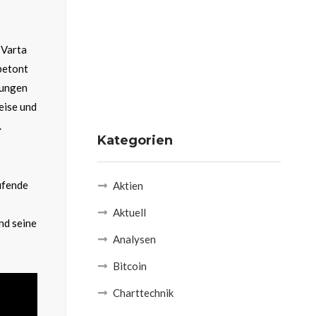
 Varta
betont
kungen
eise und
.
Kategorien
ufende
Aktien
Aktuell
nd seine
Analysen
Bitcoin
Charttechnik