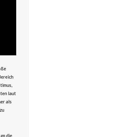
oße
Bereich
timus,
ten laut
er als
 zu
um die