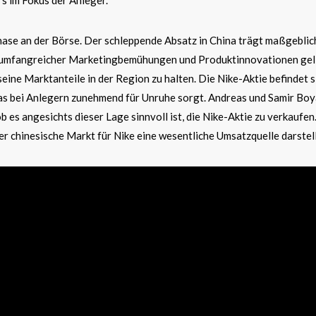
hase an der Börse. Der schleppende Absatz in China trägt maßgeblic
z umfangreicher Marketingbemühungen und Produktinnovationen gel
seine Marktanteile in der Region zu halten. Die Nike-Aktie befindet s
was bei Anlegern zunehmend für Unruhe sorgt. Andreas und Samir Bo
ob es angesichts dieser Lage sinnvoll ist, die Nike-Aktie zu verkaufen
er chinesische Markt für Nike eine wesentliche Umsatzquelle darstell