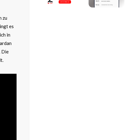
h zu
ingt es
ich in
yardan
. Die
t.