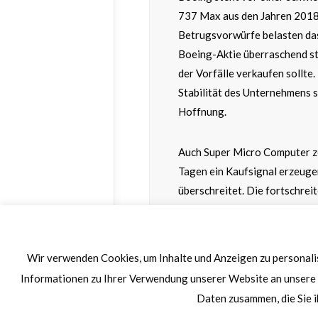
737 Max aus den Jahren 2018 
Betrugsvorwürfe belasten das 
Boeing-Aktie überraschend sta
der Vorfälle verkaufen sollte.
Stabilität des Unternehmens s
Hoffnung.
Auch Super Micro Computer z
Tagen ein Kaufsignal erzeuge
überschreitet. Die fortschrei
spielt Super Micro Computer 
innovativen Lösungen bleibt u
Wir verwenden Cookies, um Inhalte und Anzeigen zu personalis
Märkte & Trends
Informationen zu Ihrer Verwendung unserer Website an unsere 
Daten zusammen, die Sie i
Samir Boyardan & Andreas W