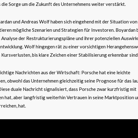
s die Sorge um die Zukunft des Unternehmens weiter verstärkt.
rdan und Andreas Wolf haben sich eingehend mit der Situation von
tieren mögliche Szenarien und Strategien für Investoren. Boyardan 
n Analyse der Restrukturierungspläne und ihrer potenziellen Auswir
entwicklung. Wolf hingegen rät zu einer vorsichtigen Herangehensw
Kursverlusten, bis klare Zeichen einer Stabilisierung erkennbar sind
chtige Nachrichten aus der Wirtschaft: Porsche hat eine leichte
, obwohl das Unternehmen gleichzeitig seine Prognose für das la
iese duale Nachricht signalisiert, dass Porsche zwar kurzfristig mit
hat, aber langfristig weiterhin Vertrauen in seine Marktposition u
rreichen, hat.