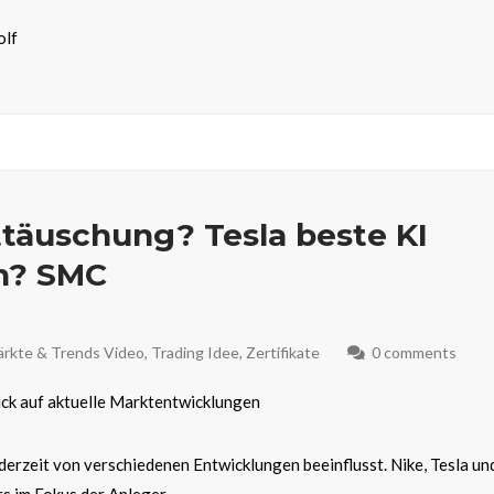
olf
ttäuschung? Tesla beste KI
n? SMC
rkte & Trends Video
,
Trading Idee
,
Zertifikate
0 comments
lick auf aktuelle Marktentwicklungen
derzeit von verschiedenen Entwicklungen beeinflusst. Nike, Tesla un
s im Fokus der Anleger.