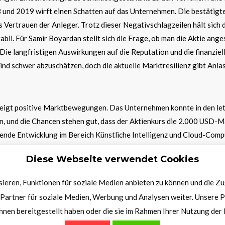
und 2019 wirft einen Schatten auf das Unternehmen. Die bestätigt
Vertrauen der Anleger. Trotz dieser Negativschlagzeilen hält sich 
bil. Für Samir Boyardan stellt sich die Frage, ob man die Aktie ange
 Die langfristigen Auswirkungen auf die Reputation und die finanziel
ind schwer abzuschätzen, doch die aktuelle Marktresilienz gibt Anlas
eigt positive Marktbewegungen. Das Unternehmen konnte in den le
n, und die Chancen stehen gut, dass der Aktienkurs die 2.000 USD-
tende Entwicklung im Bereich Künstliche Intelligenz und Cloud-Com
in die Karten. Die Nachfrage nach leistungsfähiger Hardware und
Diese Webseite verwendet Cookies
ngebrochen, was sich positiv auf die Geschäftsentwicklung auswirkt
ieren, Funktionen für soziale Medien anbieten zu können und die Z
Partner für soziale Medien, Werbung und Analysen weiter. Unsere P
hnen bereitgestellt haben oder die sie im Rahmen Ihrer Nutzung de
olf