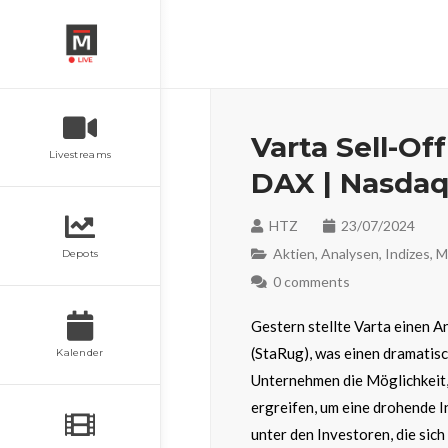
Varta Sell-Of
Livestreams
DAX | Nasdaq
HTZ
23/07/2024
Aktien
,
Analysen
,
Indizes
,
M
Depots
0 comments
Gestern stellte Varta einen 
(StaRug), was einen dramatisc
Kalender
Unternehmen die Möglichkeit,
ergreifen, um eine drohende I
unter den Investoren, die sic