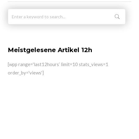
Meistgelesene Artikel 12h
[wpp range='last12hours’ limit=10 stats_views=1
order_by='views']