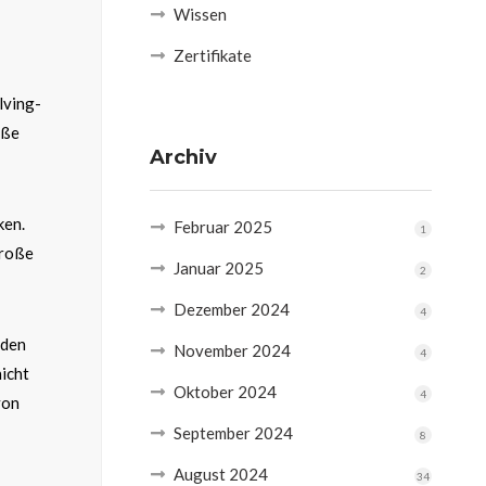
Wissen
Zertifikate
lving-
oße
Archiv
ken.
Februar 2025
1
große
Januar 2025
2
Dezember 2024
4
nden
November 2024
4
nicht
Oktober 2024
4
von
September 2024
8
August 2024
34