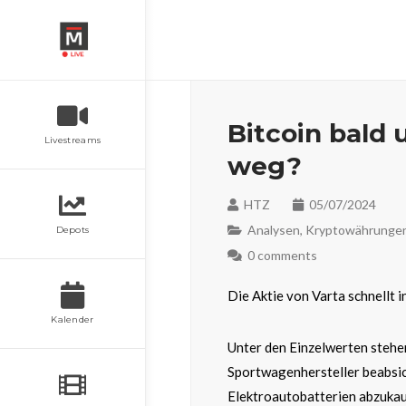
Bitcoin bald 
Livestreams
weg?
HTZ
05/07/2024
Analysen
,
Kryptowährunge
Depots
0 comments
Die Aktie von Varta schnellt 
Kalender
Unter den Einzelwerten stehe
Sportwagenhersteller beabsic
Elektroautobatterien abzukau