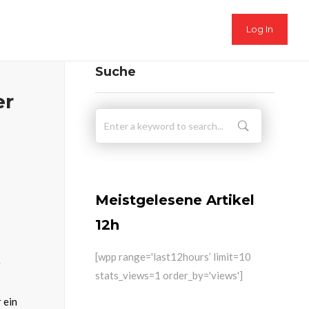
Log In
Suche
er
Meistgelesene Artikel
12h
[wpp range='last12hours’ limit=10
r
stats_views=1 order_by='views']
 ein