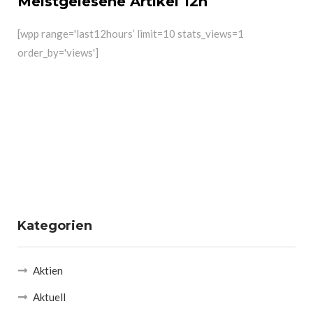
Meistgelesene Artikel 12h
[wpp range='last12hours’ limit=10 stats_views=1
order_by='views']
Kategorien
Aktien
Aktuell