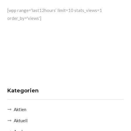
[wpp range='last12hours’ limit=10 stats_views=1
order_by='views']
Kategorien
Aktien
Aktuell