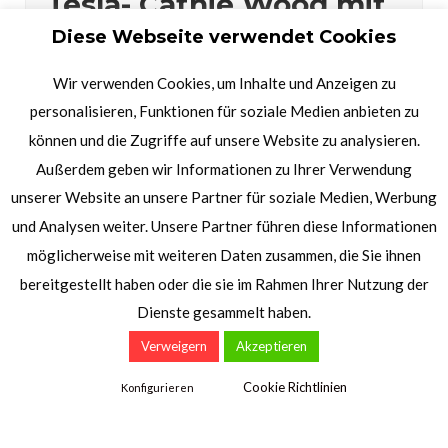
Tesla- Cathie Wood mit
verrücktem Kursziel?
Diese Webseite verwendet Cookies
Boeing und Porsche
Wir verwenden Cookies, um Inhalte und Anzeigen zu
personalisieren, Funktionen für soziale Medien anbieten zu
HTZ
17/06/2024
können und die Zugriffe auf unsere Website zu analysieren.
Aktien
,
Charttechnik
,
Indizes
,
Märkte & Trends
,
Außerdem geben wir Informationen zu Ihrer Verwendung
Märkte & Trends Video
,
Trading Idee
,
Videos
,
Zertifikate
unserer Website an unsere Partner für soziale Medien, Werbung
0 comments
und Analysen weiter. Unsere Partner führen diese Informationen
möglicherweise mit weiteren Daten zusammen, die Sie ihnen
Ein großer Tesla-Investor erwartet, dass der
bereitgestellt haben oder die sie im Rahmen Ihrer Nutzung der
Aktienkurs des Unternehmens in den nächsten fünf
Dienste gesammelt haben.
Jahren auf 2.600 USD steigen wird, hauptsächlich
angetrieben durch die Einführung von Robotaxis.
Verweigern
Akzeptieren
Cathie Wood, die Gründerin von ARK Investment
Cookie Richtlinien
Konfigurieren
Management, prognostiziert, dass Robotaxis bis zu
90 % des Tesla-Geschäfts ausmachen könnten. Diese