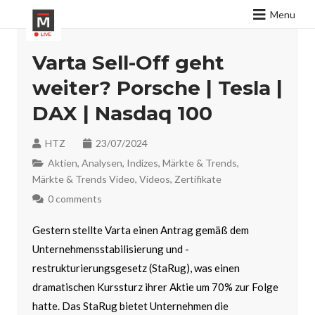
Menu
Varta Sell-Off geht
weiter? Porsche | Tesla |
DAX | Nasdaq 100
HTZ
23/07/2024
Aktien
,
Analysen
,
Indizes
,
Märkte & Trends
,
Märkte & Trends Video
,
Videos
,
Zertifikate
0 comments
Gestern stellte Varta einen Antrag gemäß dem
Unternehmensstabilisierung und -
restrukturierungsgesetz (StaRug), was einen
dramatischen Kurssturz ihrer Aktie um 70% zur Folge
hatte. Das StaRug bietet Unternehmen die