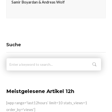
Samir Boyardan & Andreas Wolf
Suche
Meistgelesene Artikel 12h
[wpp range='last12hours’ limit=10 stats_views=1
order_by='views']