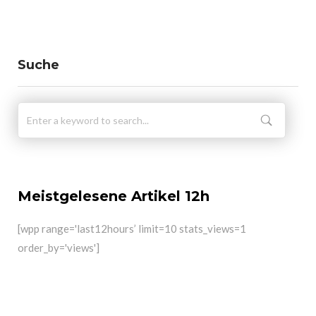
Suche
Meistgelesene Artikel 12h
[wpp range='last12hours’ limit=10 stats_views=1
order_by='views']