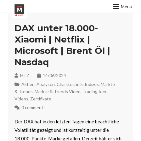
Menu
DAX unter 18.000-
Xiaomi | Netflix |
Microsoft | Brent Öl |
Nasdaq
HTZ
14/06/2024
Aktien
,
Analysen
,
Charttechnik
,
Indizes
,
Märkte
& Trends
,
Märkte & Trends Video
,
Trading Idee
,
Videos
,
Zertifikate
0 comments
Der DAX hat in den letzten Tagen eine beachtliche
Volatilität gezeigt und ist kurzzeitig unter die
18.000-Punkte-Marke gefallen. Derzeit hält er sich