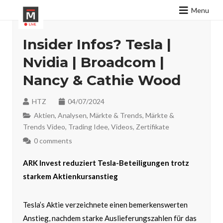
Menu
Insider Infos? Tesla |
Nvidia | Broadcom |
Nancy & Cathie Wood
HTZ
04/07/2024
Aktien
,
Analysen
,
Märkte & Trends
,
Märkte &
Trends Video
,
Trading Idee
,
Videos
,
Zertifikate
0 comments
ARK Invest reduziert Tesla-Beteiligungen trotz
starkem Aktienkursanstieg
Tesla’s Aktie verzeichnete einen bemerkenswerten
Anstieg, nachdem starke Auslieferungszahlen für das