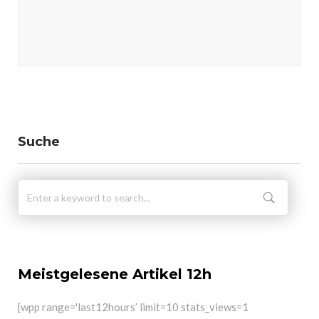
Suche
Meistgelesene Artikel 12h
[wpp range='last12hours’ limit=10 stats_views=1