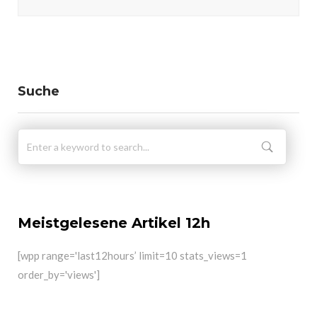
Suche
Meistgelesene Artikel 12h
[wpp range='last12hours’ limit=10 stats_views=1
order_by='views']