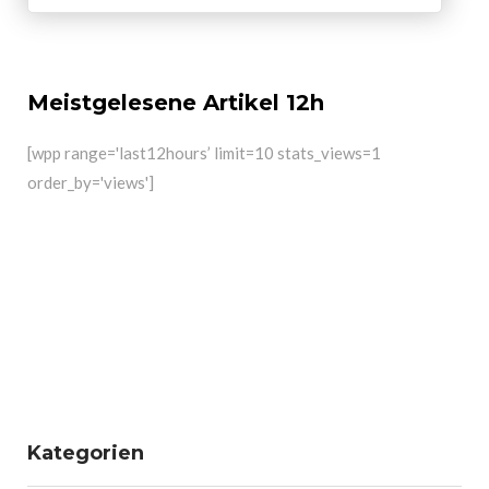
Meistgelesene Artikel 12h
[wpp range='last12hours’ limit=10 stats_views=1
order_by='views']
Kategorien