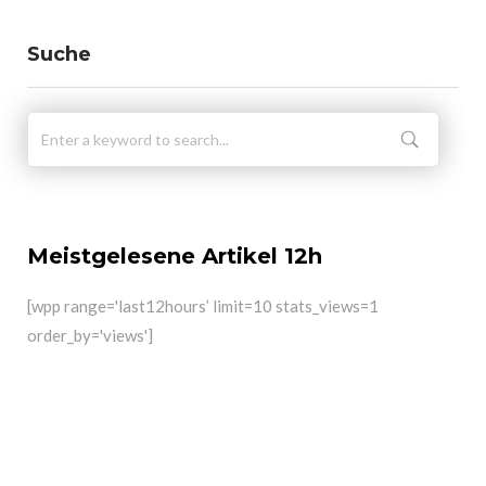
Suche
Meistgelesene Artikel 12h
[wpp range='last12hours’ limit=10 stats_views=1
order_by='views']