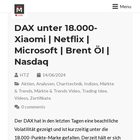
Menu
DAX unter 18.000-
Xiaomi | Netflix |
Microsoft | Brent Öl |
Nasdaq
HTZ
14/06/2024
Aktien
,
Analysen
,
Charttechnik
,
Indizes
,
Märkte
& Trends
,
Märkte & Trends Video
,
Trading Idee
,
Videos
,
Zertifikate
0 comments
Der DAX hat in den letzten Tagen eine beachtliche
Volatilität gezeigt und ist kurzzeitig unter die
18.000-Punkte-Marke gefallen. Derzeit hält er sich