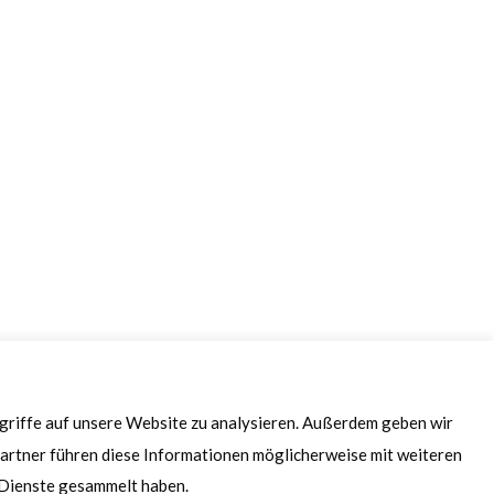
20.03.2023 Trade Update Dimitri
17.03.2023 Trade Update Dimitri
16.03.2023 Trade Update Dimitri
10.03.2023 Trade Update Dimitri
09.03.2023 Trade Update Dimitri
ugriffe auf unsere Website zu analysieren. Außerdem geben wir
artner führen diese Informationen möglicherweise mit weiteren
r Dienste gesammelt haben.
08.03.2023 Trade Update Dimitri