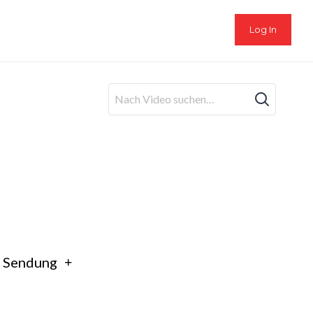
Log In
24.03.2023 Trade Update Dimitri
23.03.2023 Trade Update Dimitri
22.03.2023 Trade Update
Dimitri.mp4
e Sendung
21.03.2023 Trade Update Dimitri