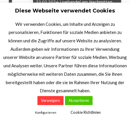
22.02.2024 Livehandel am Nachmittag
Diese Webseite verwendet Cookies
21.02.2024 Livehandel am Nachmittag
Wir verwenden Cookies, um Inhalte und Anzeigen zu
personalisieren, Funktionen für soziale Medien anbieten zu
20.02.2024 Livehandel am Nachmittag
können und die Zugriffe auf unsere Website zu analysieren.
Wähle eine Sendung
Außerdem geben wir Informationen zu Ihrer Verwendung
19.02.2024 Livehandel am Nachmittag
unserer Website an unsere Partner für soziale Medien, Werbung
und Analysen weiter. Unsere Partner führen diese Informationen
möglicherweise mit weiteren Daten zusammen, die Sie ihnen
16.02.2024 Livehandel am Nachmittag
bereitgestellt haben oder die sie im Rahmen Ihrer Nutzung der
Dienste gesammelt haben.
14.02.2024 Livehandel am Nachmittag
Verweigern
Akzeptieren
13.02.2024 Livehandel am Nachmittag
Cookie Richtlinien
Konfigurieren
12.02.2024 Livehandel am Nachmittag